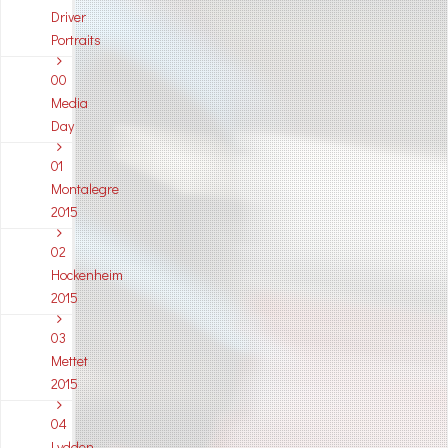
Driver
Portraits
00
Media
Day
01
Montalegre
2015
02
Hockenheim
2015
03
Mettet
2015
04
Lydden