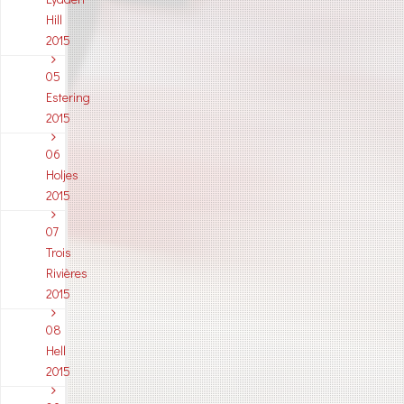
Hill
2015
05
Estering
2015
06
Holjes
2015
07
Trois
Rivières
2015
08
Hell
2015