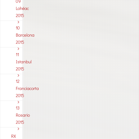
09
Lohéac
2015
10
Barcelona
2015
11
Istanbul
2015
12
Franciacorta
2015
13
Rosario
2015
RX